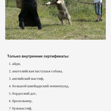
Т
олько внутренние сертификаты:
айди,
анатолийская пастушья собака,
английский мастиф,
большой швейцарский зенненхунд,
бордоский дог,
брохольмер,
бульмастиф,