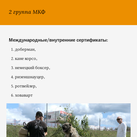
2 группа МКФ
М
еждународные/внутренние сертификаты:
доберман,
кане корсо,
немецкий боксер,
ризеншнауцер,
ротвейлер,
ховаварт