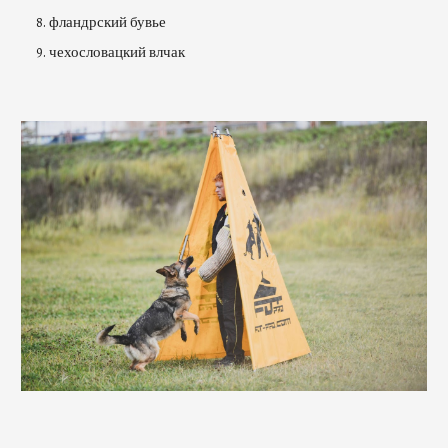
фландрский бувье
чехословацкий влчак