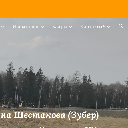
ion
Испытания
Кадры
Контакты+
на Шестакова (Зубер)