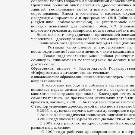
собаками любого возраста и с различными особенностя
Практика:
б
ольшой опыт работы на дрессировочных п
занятий, тестирование собак и щенков, подготовка
соревнованиям. Выезд к клиентам в сложных случа
следующим нормативам и программам: ОКД (общий кур
(BegleitHund - собака компаньон), IGP (Internationale 
порядок испытаний для рабочих собак, УГС (управля
цирковая-трюковая дрессировка, подготовка собак к пок
Несколько лет сотрудничаю с организацией занимаю
терапевтов - дрессировала собак по этим направления
Занимаюсь разведением собак породы Немецкая овча
Готовлю спортсменов к выступлениям на соре
неоднократные победы как в личном, так и в командном 
Также подготовленные мной собаки участвуют в п
семинарах, снимаются в телепередачах, помогают в з
других собак.
Образование:
высшее - Волгоградский Государствен
«Информатика и вычислительная техника».
Кинологическое образование:
кинологические курсы, семи
направленности.
К животным вообще и к собакам в частности интере
появилась первая личная собака – метис овчарки и л
кинологический кружок при школе. Благодаря этому 
самостоятельно. На протяжении нескольких лет были 
приюта и, наконец, в 2003 г. была куплена первая чисто
С тех пор увлечение дрессировкой стало неотъемлемой
В 2003 году начала изучать методы дрессировки и при
С 2004 года периодически занимаюсь ринговой подгото
В 2007 году окончила курсы по специальности «Инстру
С 2008 года работаю на дрессировочной площадке, 
разным направлениям.
С 2009 года работаю дрессировщиком в центре «