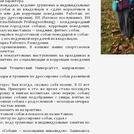
ми характера.
лощадках, ведение групповых и индивидуальных
 собак и их владельцев к сдаче нормативов и
ях или для коррекции поведения. Работаю по
с дрессировки), БП (базовое послушание), BH
Gebrauchshunde Prüfungsordnung) – международный
емая городская собака), коррекция поведения,
азу на выставках — хендлинг, фитнес собак.
щейся подготовкой собак-поводырей и собак-
м с последующей передачей их владельцам.
рка Рабочего Разведения.
внованиях. В копилке наших спортсменов
зачетах.
оказательных выступлениях на праздниках и
анятиях по социализации и коррекции поведения
ный Технический Университет, направление -
нары и тренинги по дрессировке собак различной
с был всегда, сколько себя помню. В 13 лет
айки. Примерно в это же время стала посещать
кружку и книгам воспитала свою первую собаку
разные собаки: подобранные с улицы, взятые из
кровная собака с родословной – немецкая овчарка.
 частью жизни.
менять их на практике.
вкой собак и показом их на выставках.
ктор по дрессировке собак, судья.»
веду групповые и индивидуальные занятия по
Собаки — помощники инвалидов». Занимаюсь